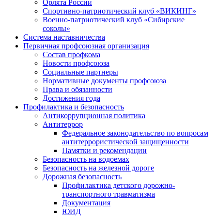
Орлята России
Спортивно-патриотический клуб «ВИКИНГ»
Военно-патриотический клуб «Сибирские
соколы»
Система наставничества
Первичная профсоюзная организация
Состав профкома
Новости профсоюза
Социальные партнеры
Нормативные документы профсоюза
Права и обязанности
Достижения года
Профилактика и безопасность
Антикоррупционная политика
Антитеррор
Федеральное законодательство по вопросам
антитеррористической защищенности
Памятки и рекомендации
Безопасность на водоемах
Безопасность на железной дороге
Дорожная безопасность
Профилактика детского дорожно-
транспортного травматизма
Документация
ЮИД