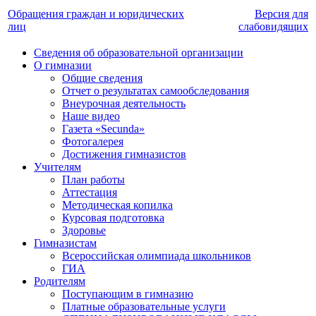
Обращения граждан и юридических
Версия для
лиц
слабовидящих
Сведения об образовательной организации
О гимназии
Общие сведения
Отчет о результатах самообследования
Внеурочная деятельность
Наше видео
Газета «Secunda»
Фотогалерея
Достижения гимназистов
Учителям
План работы
Аттестация
Методическая копилка
Курсовая подготовка
Здоровье
Гимназистам
Всероссийская олимпиада школьников
ГИА
Родителям
Поступающим в гимназию
Платные образовательные услуги