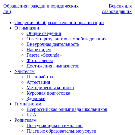
Обращения граждан и юридических
Версия для
лиц
слабовидящих
Сведения об образовательной организации
О гимназии
Общие сведения
Отчет о результатах самообследования
Внеурочная деятельность
Наше видео
Газета «Secunda»
Фотогалерея
Достижения гимназистов
Учителям
План работы
Аттестация
Методическая копилка
Курсовая подготовка
Здоровье
Гимназистам
Всероссийская олимпиада школьников
ГИА
Родителям
Поступающим в гимназию
Платные образовательные услуги