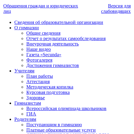
Обращения граждан и юридических
Версия для
лиц
слабовидящих
Сведения об образовательной организации
О гимназии
Общие сведения
Отчет о результатах самообследования
Внеурочная деятельность
Наше видео
Газета «Secunda»
Фотогалерея
Достижения гимназистов
Учителям
План работы
Аттестация
Методическая копилка
Курсовая подготовка
Здоровье
Гимназистам
Всероссийская олимпиада школьников
ГИА
Родителям
Поступающим в гимназию
Платные образовательные услуги