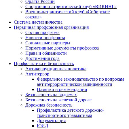
Орлята России
Спортивно-патриотический клуб «ВИКИНГ»
Военно-патриотический клуб «Сибирские
соколы»
Система наставничества
Первичная профсоюзная организация
Состав профкома
Новости профсоюза
Социальные партнеры
Нормативные документы профсоюза
Права и обязанности
Достижения года
Профилактика и безопасность
Антикоррупционная политика
Антитеррор
Федеральное законодательство по вопросам
антитеррористической защищенности
Памятки и рекомендации
Безопасность на водоемах
Безопасность на железной дороге
Дорожная безопасность
Профилактика детского дорожно-
транспортного травматизма
Документация
ЮИД