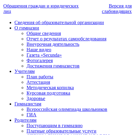
Обращения граждан и юридических
Версия для
лиц
слабовидящих
Сведения об образовательной организации
О гимназии
Общие сведения
Отчет о результатах самообследования
Внеурочная деятельность
Наше видео
Газета «Secunda»
Фотогалерея
Достижения гимназистов
Учителям
План работы
Аттестация
Методическая копилка
Курсовая подготовка
Здоровье
Гимназистам
Всероссийская олимпиада школьников
ГИА
Родителям
Поступающим в гимназию
Платные образовательные услуги