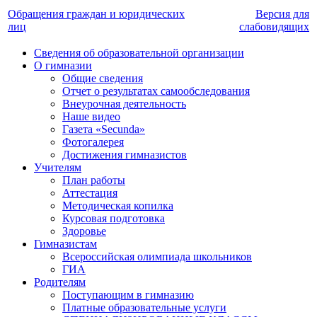
Обращения граждан и юридических
Версия для
лиц
слабовидящих
Сведения об образовательной организации
О гимназии
Общие сведения
Отчет о результатах самообследования
Внеурочная деятельность
Наше видео
Газета «Secunda»
Фотогалерея
Достижения гимназистов
Учителям
План работы
Аттестация
Методическая копилка
Курсовая подготовка
Здоровье
Гимназистам
Всероссийская олимпиада школьников
ГИА
Родителям
Поступающим в гимназию
Платные образовательные услуги