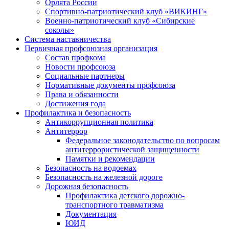
Орлята России
Спортивно-патриотический клуб «ВИКИНГ»
Военно-патриотический клуб «Сибирские
соколы»
Система наставничества
Первичная профсоюзная организация
Состав профкома
Новости профсоюза
Социальные партнеры
Нормативные документы профсоюза
Права и обязанности
Достижения года
Профилактика и безопасность
Антикоррупционная политика
Антитеррор
Федеральное законодательство по вопросам
антитеррористической защищенности
Памятки и рекомендации
Безопасность на водоемах
Безопасность на железной дороге
Дорожная безопасность
Профилактика детского дорожно-
транспортного травматизма
Документация
ЮИД