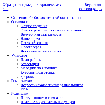
Обращения граждан и юридических
Версия для
лиц
слабовидящих
Сведения об образовательной организации
О гимназии
Общие сведения
Отчет о результатах самообследования
Внеурочная деятельность
Наше видео
Газета «Secunda»
Фотогалерея
Достижения гимназистов
Учителям
План работы
Аттестация
Методическая копилка
Курсовая подготовка
Здоровье
Гимназистам
Всероссийская олимпиада школьников
ГИА
Родителям
Поступающим в гимназию
Платные образовательные услуги