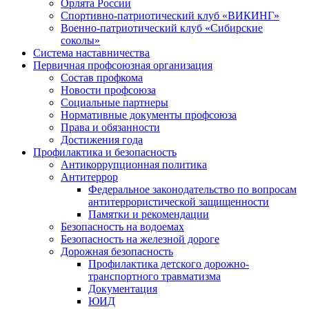
Орлята России
Спортивно-патриотический клуб «ВИКИНГ»
Военно-патриотический клуб «Сибирские
соколы»
Система наставничества
Первичная профсоюзная организация
Состав профкома
Новости профсоюза
Социальные партнеры
Нормативные документы профсоюза
Права и обязанности
Достижения года
Профилактика и безопасность
Антикоррупционная политика
Антитеррор
Федеральное законодательство по вопросам
антитеррористической защищенности
Памятки и рекомендации
Безопасность на водоемах
Безопасность на железной дороге
Дорожная безопасность
Профилактика детского дорожно-
транспортного травматизма
Документация
ЮИД