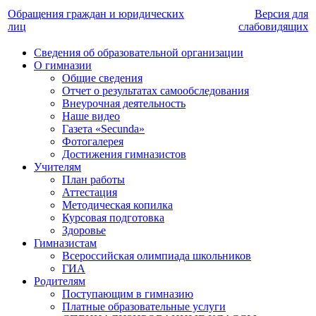
Обращения граждан и юридических
Версия для
лиц
слабовидящих
Сведения об образовательной организации
О гимназии
Общие сведения
Отчет о результатах самообследования
Внеурочная деятельность
Наше видео
Газета «Secunda»
Фотогалерея
Достижения гимназистов
Учителям
План работы
Аттестация
Методическая копилка
Курсовая подготовка
Здоровье
Гимназистам
Всероссийская олимпиада школьников
ГИА
Родителям
Поступающим в гимназию
Платные образовательные услуги