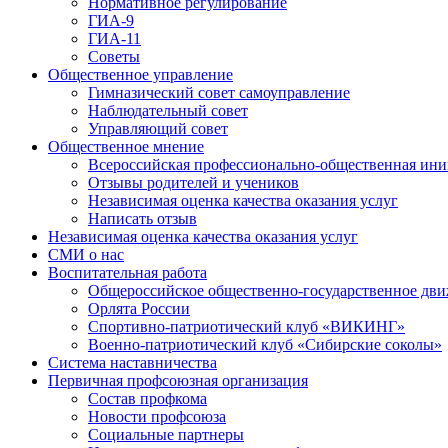
Нормативное регулирование
ГИА-9
ГИА-11
Советы
Общественное управление
Гимназический совет самоуправление
Наблюдательный совет
Управляющий совет
Общественное мнение
Всероссийская профессионально-общественная ини
Отзывы родителей и учеников
Независимая оценка качества оказания услуг
Написать отзыв
Независимая оценка качества оказания услуг
СМИ о нас
Воспитательная работа
Общероссийское общественно-государственное дви
Орлята России
Спортивно-патриотический клуб «ВИКИНГ»
Военно-патриотический клуб «Сибирские соколы»
Система наставничества
Первичная профсоюзная организация
Состав профкома
Новости профсоюза
Социальные партнеры