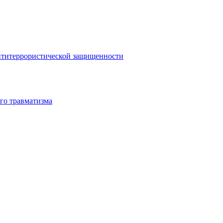
антитеррористической защищенности
го травматизма