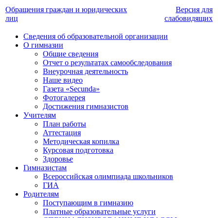
Обращения граждан и юридических
Версия для
лиц
слабовидящих
Сведения об образовательной организации
О гимназии
Общие сведения
Отчет о результатах самообследования
Внеурочная деятельность
Наше видео
Газета «Secunda»
Фотогалерея
Достижения гимназистов
Учителям
План работы
Аттестация
Методическая копилка
Курсовая подготовка
Здоровье
Гимназистам
Всероссийская олимпиада школьников
ГИА
Родителям
Поступающим в гимназию
Платные образовательные услуги