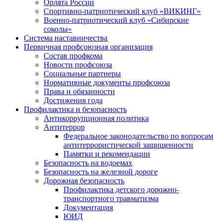
Орлята России
Спортивно-патриотический клуб «ВИКИНГ»
Военно-патриотический клуб «Сибирские
соколы»
Система наставничества
Первичная профсоюзная организация
Состав профкома
Новости профсоюза
Социальные партнеры
Нормативные документы профсоюза
Права и обязанности
Достижения года
Профилактика и безопасность
Антикоррупционная политика
Антитеррор
Федеральное законодательство по вопросам
антитеррористической защищенности
Памятки и рекомендации
Безопасность на водоемах
Безопасность на железной дороге
Дорожная безопасность
Профилактика детского дорожно-
транспортного травматизма
Документация
ЮИД