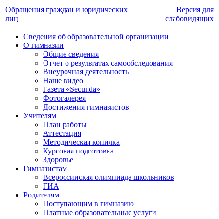
Обращения граждан и юридических
Версия для
лиц
слабовидящих
Сведения об образовательной организации
О гимназии
Общие сведения
Отчет о результатах самообследования
Внеурочная деятельность
Наше видео
Газета «Secunda»
Фотогалерея
Достижения гимназистов
Учителям
План работы
Аттестация
Методическая копилка
Курсовая подготовка
Здоровье
Гимназистам
Всероссийская олимпиада школьников
ГИА
Родителям
Поступающим в гимназию
Платные образовательные услуги