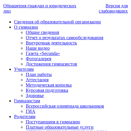
Обращения граждан и юридических
Версия для
лиц
слабовидящих
Сведения об образовательной организации
О гимназии
Общие сведения
Отчет о результатах самообследования
Внеурочная деятельность
Наше видео
Газета «Secunda»
Фотогалерея
Достижения гимназистов
Учителям
План работы
Аттестация
Методическая копилка
Курсовая подготовка
Здоровье
Гимназистам
Всероссийская олимпиада школьников
ГИА
Родителям
Поступающим в гимназию
Платные образовательные услуги