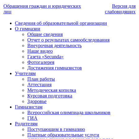
Обращения граждан и юридических
Версия для
лиц
слабовидящих
Сведения об образовательной организации
О гимназии
Общие сведения
Отчет о результатах самообследования
Внеурочная деятельность
Наше видео
Газета «Secunda»
Фотогалерея
Достижения гимназистов
Учителям
План работы
Аттестация
Методическая копилка
Курсовая подготовка
Здоровье
Гимназистам
Всероссийская олимпиада школьников
ГИА
Родителям
Поступающим в гимназию
Платные образовательные услуги