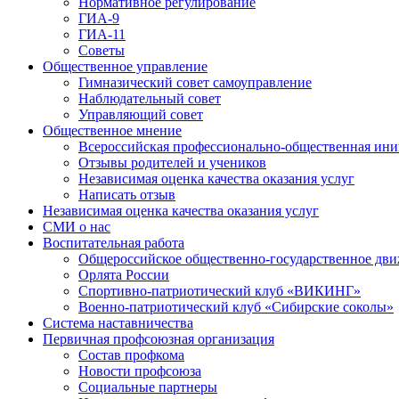
Нормативное регулирование
ГИА-9
ГИА-11
Советы
Общественное управление
Гимназический совет самоуправление
Наблюдательный совет
Управляющий совет
Общественное мнение
Всероссийская профессионально-общественная ини
Отзывы родителей и учеников
Независимая оценка качества оказания услуг
Написать отзыв
Независимая оценка качества оказания услуг
СМИ о нас
Воспитательная работа
Общероссийское общественно-государственное дви
Орлята России
Спортивно-патриотический клуб «ВИКИНГ»
Военно-патриотический клуб «Сибирские соколы»
Система наставничества
Первичная профсоюзная организация
Состав профкома
Новости профсоюза
Социальные партнеры