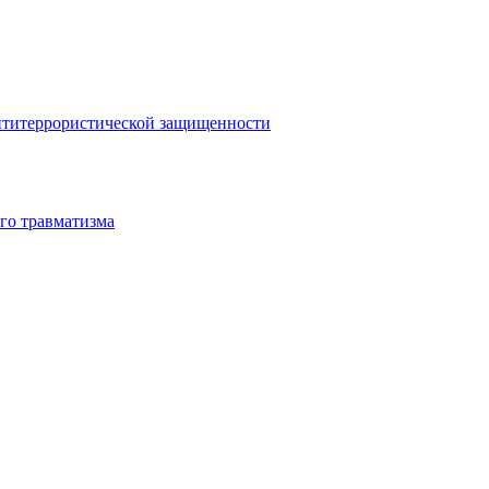
антитеррористической защищенности
го травматизма