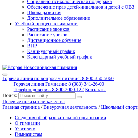
Социально-психологическая поддержка
Обеспечение прав детей-инвалидов и детей с ОВЗ
Школа развития
Дополнительное образование
Учебный процесс в гимназии
Расписание звонков
Расписание уроков
Дистанционное обучение
ВПР
Каникулярный график
Календарный учебный график
Горячая линия по вопросам питания: 8-800-350-5060
Горячая линия Гимназии: 8 (383) 341-26-00
Телефон доверия: 8-800-2000-122
Контакты
Поиск:
Целевые показатели качества
Главная страница
/
Внеурочная деятельность
/
Школьный спорт
Сведения об образовательной организации
О гимназии
Учителям
Гимназистам