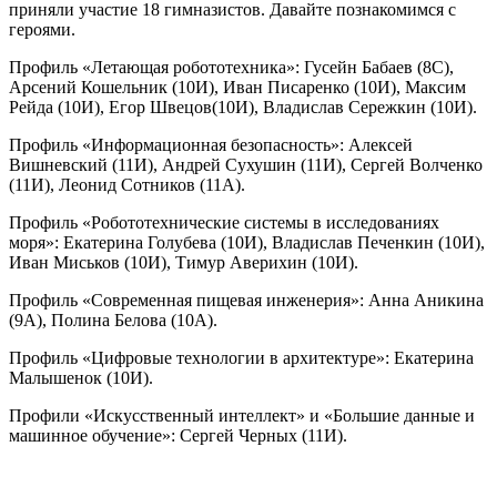
приняли участие 18 гимназистов. Давайте познакомимся с
героями.
Профиль «Летающая робототехника»: Гусейн Бабаев (8С),
Арсений Кошельник (10И), Иван Писаренко (10И), Максим
Рейда (10И), Егор Швецов(10И), Владислав Сережкин (10И).
Профиль «Информационная безопасность»: Алексей
Вишневский (11И), Андрей Сухушин (11И), Сергей Волченко
(11И), Леонид Сотников (11А).
Профиль «Робототехнические системы в исследованиях
моря»: Екатерина Голубева (10И), Владислав Печенкин (10И),
Иван Миськов (10И), Тимур Аверихин (10И).
Профиль «Современная пищевая инженерия»: Анна Аникина
(9А), Полина Белова (10А).
Профиль «Цифровые технологии в архитектуре»: Екатерина
Малышенок (10И).
Профили «Искусственный интеллект» и «Большие данные и
машинное обучение»: Сергей Черных (11И).
Слайдер