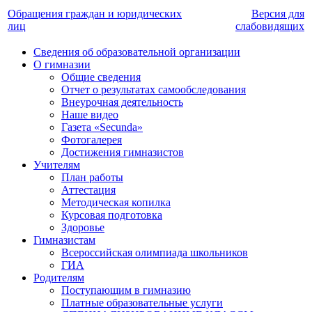
Обращения граждан и юридических
Версия для
лиц
слабовидящих
Сведения об образовательной организации
О гимназии
Общие сведения
Отчет о результатах самообследования
Внеурочная деятельность
Наше видео
Газета «Secunda»
Фотогалерея
Достижения гимназистов
Учителям
План работы
Аттестация
Методическая копилка
Курсовая подготовка
Здоровье
Гимназистам
Всероссийская олимпиада школьников
ГИА
Родителям
Поступающим в гимназию
Платные образовательные услуги