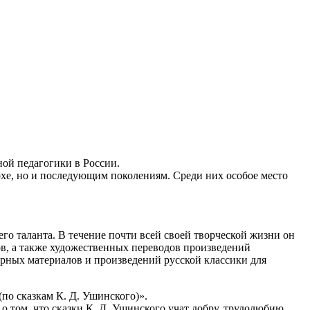
ной педагогики в России.
охе, но и последующим поколениям. Среди них особое место
го таланта. В течение почти всей своей творческой жизни он
ов, а также художественных переводов произведений
лорных материалов и произведений русской классики для
(по сказкам К. Д. Ушинского)».
о том, что сказки К. Д. Ушинского учат добру, трудолюбию,