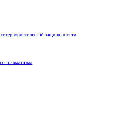
антитеррористической защищенности
го травматизма