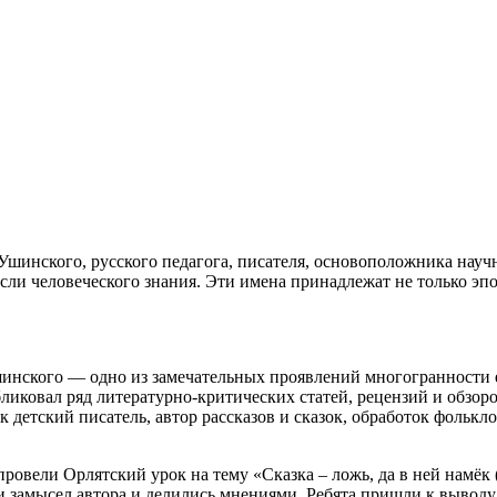
Ушинского, русского педагога, писателя, основоположника науч
сли человеческого знания. Эти имена принадлежат не только эп
шинского — одно из замечательных проявлений многогранности е
бликовал ряд литературно-критических статей, рецензий и обзор
к детский писатель, автор рассказов и сказок, обработок фольк
ровели Орлятский урок на тему «Сказка – ложь, да в ней намёк 
и замысел автора и делились мнениями. Ребята пришли к выводу 