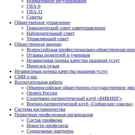
Нормативное регулирование
ГИА-9
ГИА-11
Советы
Общественное управление
Гимназический совет самоуправление
Наблюдательный совет
Управляющий совет
Общественное мнение
Всероссийская профессионально-общественная ини
Отзывы родителей и учеников
Независимая оценка качества оказания услуг
Написать отзыв
Независимая оценка качества оказания услуг
СМИ о нас
Воспитательная работа
Общероссийское общественно-государственное дви
Орлята России
Спортивно-патриотический клуб «ВИКИНГ»
Военно-патриотический клуб «Сибирские соколы»
Система наставничества
Первичная профсоюзная организация
Состав профкома
Новости профсоюза
Социальные партнеры