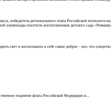
ласса, победитель регионального этапа Российской психолого-п
нной олимпиады посетили воспитанников детского сада «Ромашка
рить свет и воспитывать в себе самое доброе – вот, что олицетво
ственное поднятие флага Российской Федерации и...