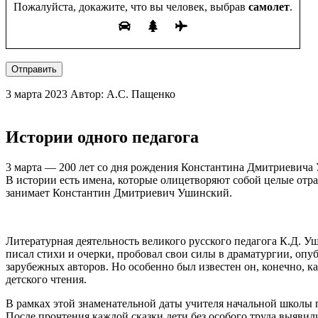
Пожалуйста, докажите, что вы человек, выбрав
самолет
.
Отправить
3 марта 2023
Автор: А.С. Пащенко
Истории одного педагога
3 марта — 200 лет со дня рождения Константина Дмитриевича 
В истории есть имена, которые олицетворяют собой целые отра
занимает Константин Дмитриевич Ушинский.
Литературная деятельность великого русского педагога К.Д. У
писал стихи и очерки, пробовал свои силы в драматургии, опу
зарубежных авторов. Но особенно был известен он, конечно, ка
детского чтения.
В рамках этой знаменательной даты учителя начальной школы п
После прочтения каждой сказки дети без особого труда выявил