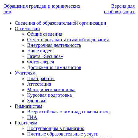
Обращения граждан и юридических
Версия для
лиц
слабовидящих
Сведения об образовательной организации
О гимназии
Общие сведения
Отчет о результатах самообследования
Внеурочная деятельность
Наше видео
Газета «Secunda»
Фотогалерея
Достижения гимназистов
Учителям
План работы
Аттестация
Методическая копилка
Курсовая подготовка
Здоровье
Гимназистам
Всероссийская олимпиада школьников
ГИА
Родителям
Поступающим в гимназию
Платные образовательные услуги