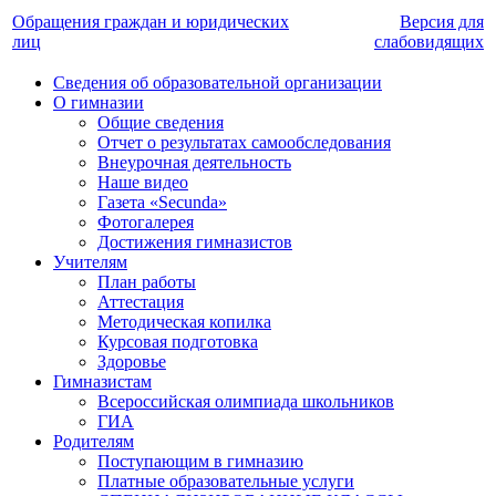
Обращения граждан и юридических
Версия для
лиц
слабовидящих
Сведения об образовательной организации
О гимназии
Общие сведения
Отчет о результатах самообследования
Внеурочная деятельность
Наше видео
Газета «Secunda»
Фотогалерея
Достижения гимназистов
Учителям
План работы
Аттестация
Методическая копилка
Курсовая подготовка
Здоровье
Гимназистам
Всероссийская олимпиада школьников
ГИА
Родителям
Поступающим в гимназию
Платные образовательные услуги