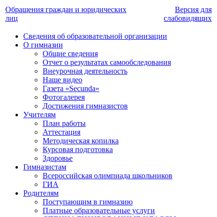
Обращения граждан и юридических
Версия для
лиц
слабовидящих
Сведения об образовательной организации
О гимназии
Общие сведения
Отчет о результатах самообследования
Внеурочная деятельность
Наше видео
Газета «Secunda»
Фотогалерея
Достижения гимназистов
Учителям
План работы
Аттестация
Методическая копилка
Курсовая подготовка
Здоровье
Гимназистам
Всероссийская олимпиада школьников
ГИА
Родителям
Поступающим в гимназию
Платные образовательные услуги