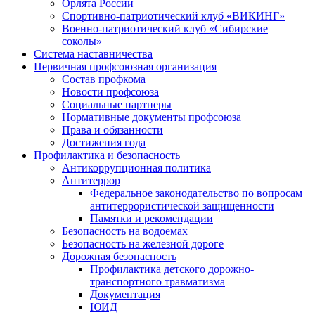
Орлята России
Спортивно-патриотический клуб «ВИКИНГ»
Военно-патриотический клуб «Сибирские
соколы»
Система наставничества
Первичная профсоюзная организация
Состав профкома
Новости профсоюза
Социальные партнеры
Нормативные документы профсоюза
Права и обязанности
Достижения года
Профилактика и безопасность
Антикоррупционная политика
Антитеррор
Федеральное законодательство по вопросам
антитеррористической защищенности
Памятки и рекомендации
Безопасность на водоемах
Безопасность на железной дороге
Дорожная безопасность
Профилактика детского дорожно-
транспортного травматизма
Документация
ЮИД