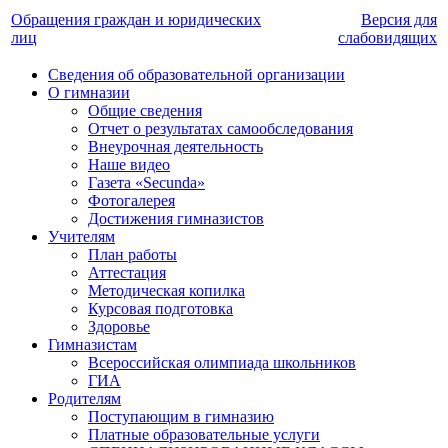
Обращения граждан и юридических
Версия для
лиц
слабовидящих
Сведения об образовательной организации
О гимназии
Общие сведения
Отчет о результатах самообследования
Внеурочная деятельность
Наше видео
Газета «Secunda»
Фотогалерея
Достижения гимназистов
Учителям
План работы
Аттестация
Методическая копилка
Курсовая подготовка
Здоровье
Гимназистам
Всероссийская олимпиада школьников
ГИА
Родителям
Поступающим в гимназию
Платные образовательные услуги