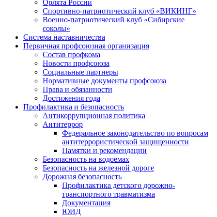
Орлята России
Спортивно-патриотический клуб «ВИКИНГ»
Военно-патриотический клуб «Сибирские
соколы»
Система наставничества
Первичная профсоюзная организация
Состав профкома
Новости профсоюза
Социальные партнеры
Нормативные документы профсоюза
Права и обязанности
Достижения года
Профилактика и безопасность
Антикоррупционная политика
Антитеррор
Федеральное законодательство по вопросам
антитеррористической защищенности
Памятки и рекомендации
Безопасность на водоемах
Безопасность на железной дороге
Дорожная безопасность
Профилактика детского дорожно-
транспортного травматизма
Документация
ЮИД