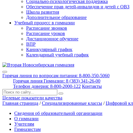
Социально-психологическая поддержка
Обеспечение прав детей-инвалидов и детей с ОВЗ
Школа развития
Дополнительное образование
Учебный процесс в гимназии
Расписание звонков
Расписание уроков
Дистанционное обучение
ВПР
Каникулярный график
Календарный учебный график
Горячая линия по вопросам питания: 8-800-350-5060
Горячая линия Гимназии: 8 (383) 341-26-00
Телефон доверия: 8-800-2000-122
Контакты
Поиск:
Целевые показатели качества
Главная страница
/
Специализированные классы
/
Цифровой кл
Сведения об образовательной организации
О гимназии
Учителям
Гимназистам