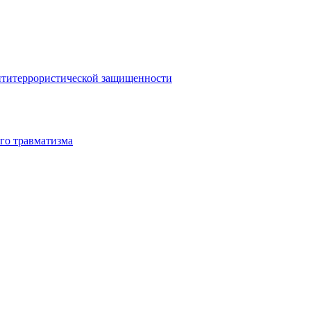
антитеррористической защищенности
го травматизма