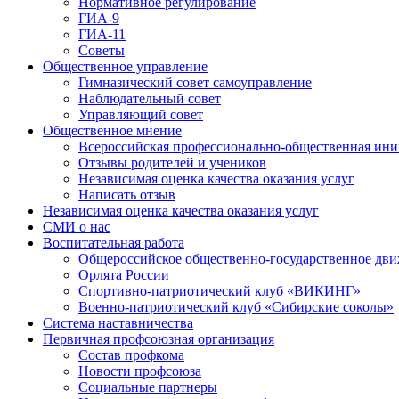
Нормативное регулирование
ГИА-9
ГИА-11
Советы
Общественное управление
Гимназический совет самоуправление
Наблюдательный совет
Управляющий совет
Общественное мнение
Всероссийская профессионально-общественная ини
Отзывы родителей и учеников
Независимая оценка качества оказания услуг
Написать отзыв
Независимая оценка качества оказания услуг
СМИ о нас
Воспитательная работа
Общероссийское общественно-государственное дви
Орлята России
Спортивно-патриотический клуб «ВИКИНГ»
Военно-патриотический клуб «Сибирские соколы»
Система наставничества
Первичная профсоюзная организация
Состав профкома
Новости профсоюза
Социальные партнеры