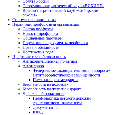
Орлята России
Спортивно-патриотический клуб «ВИКИНГ»
Военно-патриотический клуб «Сибирские
соколы»
Система наставничества
Первичная профсоюзная организация
Состав профкома
Новости профсоюза
Социальные партнеры
Нормативные документы профсоюза
Права и обязанности
Достижения года
Профилактика и безопасность
Антикоррупционная политика
Антитеррор
Федеральное законодательство по вопросам
антитеррористической защищенности
Памятки и рекомендации
Безопасность на водоемах
Безопасность на железной дороге
Дорожная безопасность
Профилактика детского дорожно-
транспортного травматизма
Документация
ЮИД