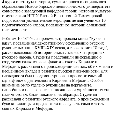
4 курса института истории, гуманитарного и социального
образования Новосибирского педагогического университета
совместно с заведующей кафедрой теории, истории культуры
и музеологии НГПУ Еленой Евгеньевной Тихомировой
подготовили увлекательное мероприятие для учеников 10
педагогического класса, посвящённое истории славянской
письменности.
Ребятам 10 “Б” была продемонстрирована книга “Буква и
вязь”, посвящённая декоративному оформлению русских
рукописных книг XVIII–XIX веков, а также книга “Исход”,
рассказывающая об истории семьи Лыковых и традициях
русского народа. Студенты представили информацию о
создателях славянского алфавита – святых Кирилле и
Мефодии, рассказали о происхождении святых, об их жизни и
неоценимом вкладе в развитие русской письменности. Для
наглядности был продемонстрирован просветительский
мультфильм о деятельности Кирилла и Мефодия. Особое
внимание было уделено рукописям на пергаменте,
нанесённым поверх ранее написанного и удалённого текста –
палимпсестам, были показаны их образцы. Студенты
рассказали о развитии русского алфавита, о происхождении
букв кириллицы и предложили прослушать гимн в честь
святых Кирилла и Мефодия.