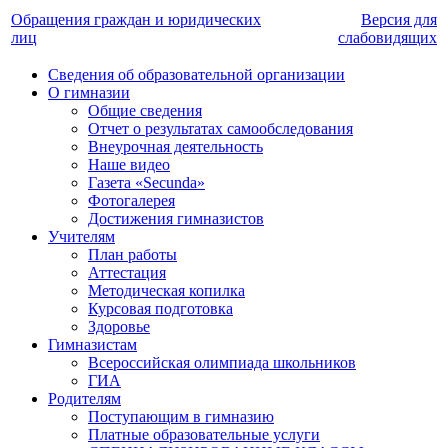
Обращения граждан и юридических
Версия для
лиц
слабовидящих
Сведения об образовательной организации
О гимназии
Общие сведения
Отчет о результатах самообследования
Внеурочная деятельность
Наше видео
Газета «Secunda»
Фотогалерея
Достижения гимназистов
Учителям
План работы
Аттестация
Методическая копилка
Курсовая подготовка
Здоровье
Гимназистам
Всероссийская олимпиада школьников
ГИА
Родителям
Поступающим в гимназию
Платные образовательные услуги