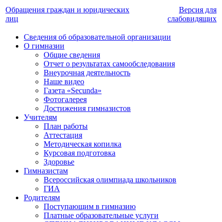
Обращения граждан и юридических
Версия для
лиц
слабовидящих
Сведения об образовательной организации
О гимназии
Общие сведения
Отчет о результатах самообследования
Внеурочная деятельность
Наше видео
Газета «Secunda»
Фотогалерея
Достижения гимназистов
Учителям
План работы
Аттестация
Методическая копилка
Курсовая подготовка
Здоровье
Гимназистам
Всероссийская олимпиада школьников
ГИА
Родителям
Поступающим в гимназию
Платные образовательные услуги