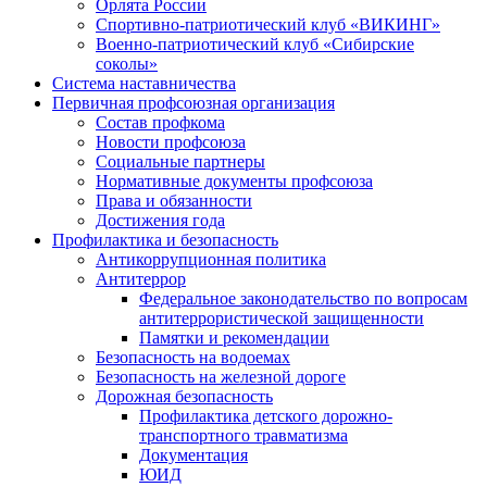
Орлята России
Спортивно-патриотический клуб «ВИКИНГ»
Военно-патриотический клуб «Сибирские
соколы»
Система наставничества
Первичная профсоюзная организация
Состав профкома
Новости профсоюза
Социальные партнеры
Нормативные документы профсоюза
Права и обязанности
Достижения года
Профилактика и безопасность
Антикоррупционная политика
Антитеррор
Федеральное законодательство по вопросам
антитеррористической защищенности
Памятки и рекомендации
Безопасность на водоемах
Безопасность на железной дороге
Дорожная безопасность
Профилактика детского дорожно-
транспортного травматизма
Документация
ЮИД