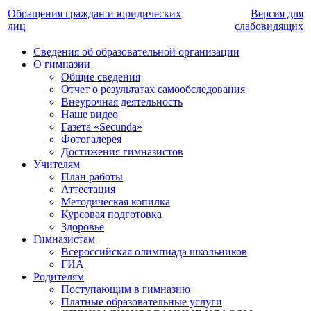
Обращения граждан и юридических
Версия для
лиц
слабовидящих
Сведения об образовательной организации
О гимназии
Общие сведения
Отчет о результатах самообследования
Внеурочная деятельность
Наше видео
Газета «Secunda»
Фотогалерея
Достижения гимназистов
Учителям
План работы
Аттестация
Методическая копилка
Курсовая подготовка
Здоровье
Гимназистам
Всероссийская олимпиада школьников
ГИА
Родителям
Поступающим в гимназию
Платные образовательные услуги