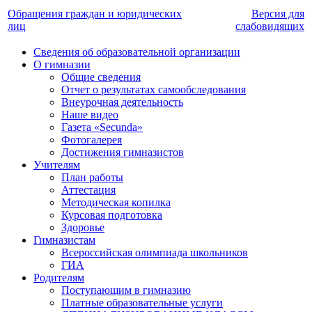
Обращения граждан и юридических
Версия для
лиц
слабовидящих
Сведения об образовательной организации
О гимназии
Общие сведения
Отчет о результатах самообследования
Внеурочная деятельность
Наше видео
Газета «Secunda»
Фотогалерея
Достижения гимназистов
Учителям
План работы
Аттестация
Методическая копилка
Курсовая подготовка
Здоровье
Гимназистам
Всероссийская олимпиада школьников
ГИА
Родителям
Поступающим в гимназию
Платные образовательные услуги