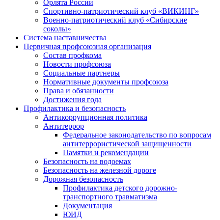
Орлята России
Спортивно-патриотический клуб «ВИКИНГ»
Военно-патриотический клуб «Сибирские
соколы»
Система наставничества
Первичная профсоюзная организация
Состав профкома
Новости профсоюза
Социальные партнеры
Нормативные документы профсоюза
Права и обязанности
Достижения года
Профилактика и безопасность
Антикоррупционная политика
Антитеррор
Федеральное законодательство по вопросам
антитеррористической защищенности
Памятки и рекомендации
Безопасность на водоемах
Безопасность на железной дороге
Дорожная безопасность
Профилактика детского дорожно-
транспортного травматизма
Документация
ЮИД