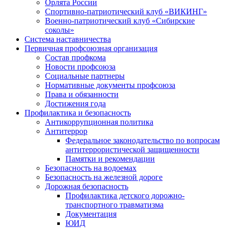
Орлята России
Спортивно-патриотический клуб «ВИКИНГ»
Военно-патриотический клуб «Сибирские
соколы»
Система наставничества
Первичная профсоюзная организация
Состав профкома
Новости профсоюза
Социальные партнеры
Нормативные документы профсоюза
Права и обязанности
Достижения года
Профилактика и безопасность
Антикоррупционная политика
Антитеррор
Федеральное законодательство по вопросам
антитеррористической защищенности
Памятки и рекомендации
Безопасность на водоемах
Безопасность на железной дороге
Дорожная безопасность
Профилактика детского дорожно-
транспортного травматизма
Документация
ЮИД