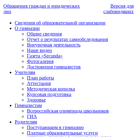
Обращения граждан и юридических
Версия для
лиц
слабовидящих
Сведения об образовательной организации
О гимназии
Общие сведения
Отчет о результатах самообследования
Внеурочная деятельность
Наше видео
Газета «Secunda»
Фотогалерея
Достижения гимназистов
Учителям
План работы
Аттестация
Методическая копилка
Курсовая подготовка
Здоровье
Гимназистам
Всероссийская олимпиада школьников
ГИА
Родителям
Поступающим в гимназию
Платные образовательные услуги