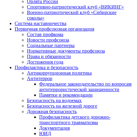
Орлята России
Спортивно-патриотический клуб «ВИКИНГ»
Военно-патриотический клуб «Сибирские
соколы»
Система наставничества
Первичная профсоюзная организация
Состав профкома
Новости профсоюза
Социальные партнеры
Нормативные документы профсоюза
Права и обязанности
Достижения года
Профилактика и безопасность
Антикоррупционная политика
Антитеррор
Федеральное законодательство по вопросам
антитеррористической защищенности
Памятки и рекомендации
Безопасность на водоемах
Безопасность на железной дороге
Дорожная безопасность
Профилактика детского дорожно-
транспортного травматизма
Документация
ЮИД