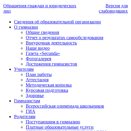
Обращения граждан и юридических
Версия для
лиц
слабовидящих
Сведения об образовательной организации
О гимназии
Общие сведения
Отчет о результатах самообследования
Внеурочная деятельность
Наше видео
Газета «Secunda»
Фотогалерея
Достижения гимназистов
Учителям
План работы
Аттестация
Методическая копилка
Курсовая подготовка
Здоровье
Гимназистам
Всероссийская олимпиада школьников
ГИА
Родителям
Поступающим в гимназию
Платные образовательные услуги