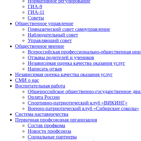
Нормативное регулирование
ГИА-9
ГИА-11
Советы
Общественное управление
Гимназический совет самоуправление
Наблюдательный совет
Управляющий совет
Общественное мнение
Всероссийская профессионально-общественная ини
Отзывы родителей и учеников
Независимая оценка качества оказания услуг
Написать отзыв
Независимая оценка качества оказания услуг
СМИ о нас
Воспитательная работа
Общероссийское общественно-государственное дви
Орлята России
Спортивно-патриотический клуб «ВИКИНГ»
Военно-патриотический клуб «Сибирские соколы»
Система наставничества
Первичная профсоюзная организация
Состав профкома
Новости профсоюза
Социальные партнеры