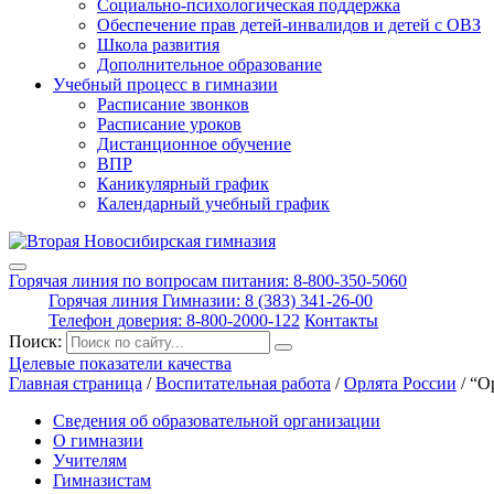
Социально-психологическая поддержка
Обеспечение прав детей-инвалидов и детей с ОВЗ
Школа развития
Дополнительное образование
Учебный процесс в гимназии
Расписание звонков
Расписание уроков
Дистанционное обучение
ВПР
Каникулярный график
Календарный учебный график
Горячая линия по вопросам питания: 8-800-350-5060
Горячая линия Гимназии: 8 (383) 341-26-00
Телефон доверия: 8-800-2000-122
Контакты
Поиск:
Целевые показатели качества
Главная страница
/
Воспитательная работа
/
Орлята России
/
“О
Сведения об образовательной организации
О гимназии
Учителям
Гимназистам