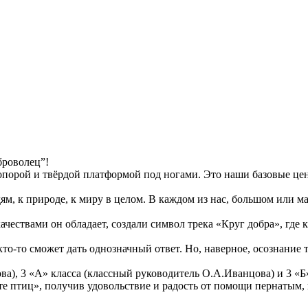
броволец”!
й опорой и твёрдой платформой под ногами. Это наши базовые ц
м, к природе, к миру в целом. В каждом из нас, большом или ма
качествами он обладает, создали символ трека «Круг добра», где
о-то сможет дать однозначный ответ. Но, наверное, осознание т
а), 3 «А» класса (классный руководитель О.А.Иванцова) и 3 «Б»
е птиц», получив удовольствие и радость от помощи пернатым,