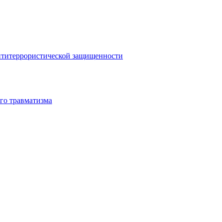
антитеррористической защищенности
го травматизма