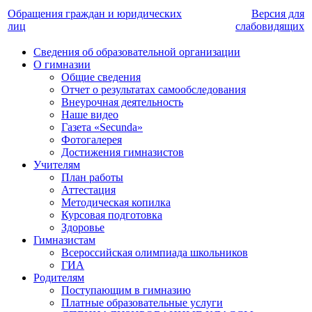
Обращения граждан и юридических
Версия для
лиц
слабовидящих
Сведения об образовательной организации
О гимназии
Общие сведения
Отчет о результатах самообследования
Внеурочная деятельность
Наше видео
Газета «Secunda»
Фотогалерея
Достижения гимназистов
Учителям
План работы
Аттестация
Методическая копилка
Курсовая подготовка
Здоровье
Гимназистам
Всероссийская олимпиада школьников
ГИА
Родителям
Поступающим в гимназию
Платные образовательные услуги