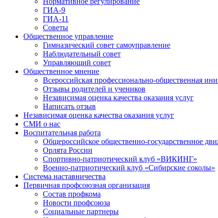
Нормативное регулирование
ГИА-9
ГИА-11
Советы
Общественное управление
Гимназический совет самоуправление
Наблюдательный совет
Управляющий совет
Общественное мнение
Всероссийская профессионально-общественная ини
Отзывы родителей и учеников
Независимая оценка качества оказания услуг
Написать отзыв
Независимая оценка качества оказания услуг
СМИ о нас
Воспитательная работа
Общероссийское общественно-государственное дви
Орлята России
Спортивно-патриотический клуб «ВИКИНГ»
Военно-патриотический клуб «Сибирские соколы»
Система наставничества
Первичная профсоюзная организация
Состав профкома
Новости профсоюза
Социальные партнеры