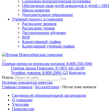
Социально-психологическая поддержка
Обеспечение прав детей-инвалидов и детей с ОВЗ
Школа развития
Дополнительное образование
Учебный процесс в гимназии
Расписание звонков
Расписание уроков
Дистанционное обучение
ВПР
Каникулярный график
Календарный учебный график
Горячая линия по вопросам питания: 8-800-350-5060
Горячая линия Гимназии: 8 (383) 341-26-00
Телефон доверия: 8-800-2000-122
Контакты
Поиск:
Целевые показатели качества
Главная страница
/
Без категории
/
Песня тоже воевала
Сведения об образовательной организации
О гимназии
Учителям
Гимназистам