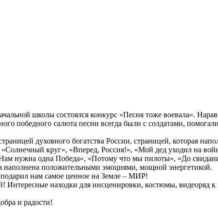
чальной школы состоялся конкурс «Песня тоже воевала». Нарав
чного победного салюта песни всегда были с солдатами, помогал
й страницей духовного богатства России, страницей, которая н
, «Солнечный круг», «Вперед, Россия!», «Мой дед уходил на вой
 «Нам нужна одна Победа», «Потому что мы пилоты», «До свидан
ыла наполнена положительными эмоциями, мощной энергетикой.
 подарил нам самое ценное на Земле – МИР!
й! Интересные находки для инсценировки, костюмы, видеоряд к 
обра и радости!