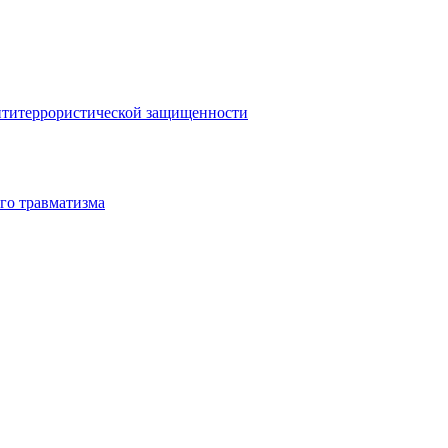
антитеррористической защищенности
го травматизма