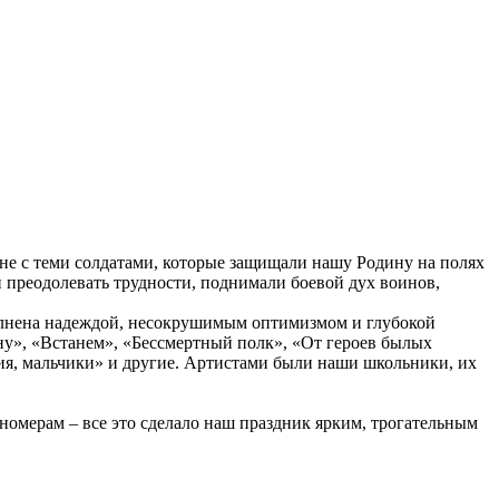
не с теми солдатами, которые защищали нашу Родину на полях
и преодолевать трудности, поднимали боевой дух воинов,
аполнена надеждой, несокрушимым оптимизмом и глубокой
ну», «Встанем», «Бессмертный полк», «От героев былых
ия, мальчики» и другие. Артистами были наши школьники, их
номерам – все это сделало наш праздник ярким, трогательным