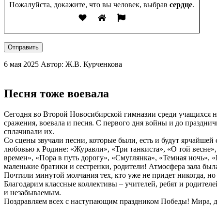
Пожалуйста, докажите, что вы человек, выбрав
сердце
.
Отправить
6 мая 2025
Автор: Ж.В. Курченкова
Песня тоже воевала
Сегодня во Второй Новосибирской гимназии среди учащихся на
сражения, воевала и песня. С первого дня войны и до праздни
сплачивали их.
Со сцены звучали песни, которые были, есть и будут ярчайше
любовью к Родине: «Журавли», «Три танкиста», «О той весне»
времен», «Пора в путь дорогу», «Смуглянка», «Темная ночь»,
маленькие братики и сестренки, родители! Атмосфера зала б
Почтили минутой молчания тех, кто уже не придет никогда, но
Благодарим классные коллективы – учителей, ребят и родителе
и незабываемым.
Поздравляем всех с наступающим праздником Победы! Мира, д