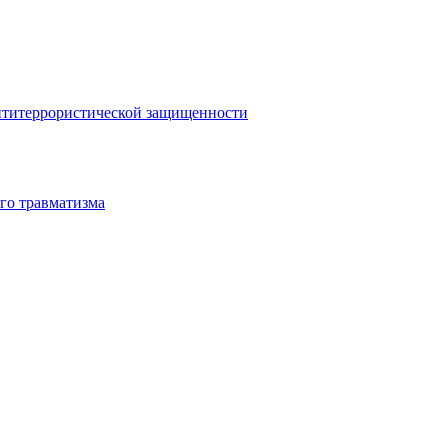
антитеррористической защищенности
го травматизма