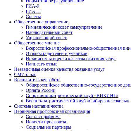
Нормативное регулирование
ГИА-9
ГИА-11
Советы
Общественное управление
Гимназический совет самоуправление
Наблюдательный совет
Управляющий совет
Общественное мнение
Всероссийская профессионально-общественная ини
Отзывы родителей и учеников
Независимая оценка качества оказания услуг
Написать отзыв
Независимая оценка качества оказания услуг
СМИ о нас
Воспитательная работа
Общероссийское общественно-государственное дви
Орлята России
Спортивно-патриотический клуб «ВИКИНГ»
Военно-патриотический клуб «Сибирские соколы»
Система наставничества
Первичная профсоюзная организация
Состав профкома
Новости профсоюза
Социальные партнеры