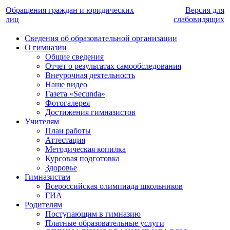
Обращения граждан и юридических
Версия для
лиц
слабовидящих
Сведения об образовательной организации
О гимназии
Общие сведения
Отчет о результатах самообследования
Внеурочная деятельность
Наше видео
Газета «Secunda»
Фотогалерея
Достижения гимназистов
Учителям
План работы
Аттестация
Методическая копилка
Курсовая подготовка
Здоровье
Гимназистам
Всероссийская олимпиада школьников
ГИА
Родителям
Поступающим в гимназию
Платные образовательные услуги