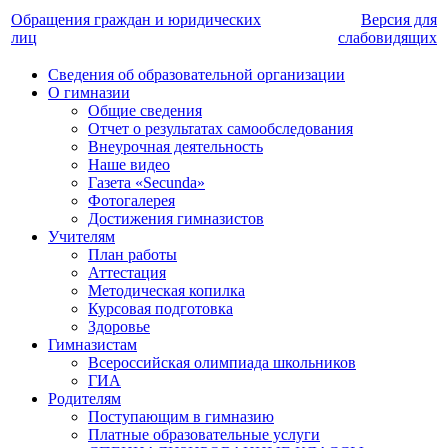
Обращения граждан и юридических
Версия для
лиц
слабовидящих
Сведения об образовательной организации
О гимназии
Общие сведения
Отчет о результатах самообследования
Внеурочная деятельность
Наше видео
Газета «Secunda»
Фотогалерея
Достижения гимназистов
Учителям
План работы
Аттестация
Методическая копилка
Курсовая подготовка
Здоровье
Гимназистам
Всероссийская олимпиада школьников
ГИА
Родителям
Поступающим в гимназию
Платные образовательные услуги