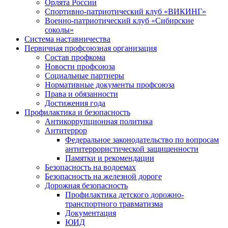
Орлята России
Спортивно-патриотический клуб «ВИКИНГ»
Военно-патриотический клуб «Сибирские
соколы»
Система наставничества
Первичная профсоюзная организация
Состав профкома
Новости профсоюза
Социальные партнеры
Нормативные документы профсоюза
Права и обязанности
Достижения года
Профилактика и безопасность
Антикоррупционная политика
Антитеррор
Федеральное законодательство по вопросам
антитеррористической защищенности
Памятки и рекомендации
Безопасность на водоемах
Безопасность на железной дороге
Дорожная безопасность
Профилактика детского дорожно-
транспортного травматизма
Документация
ЮИД