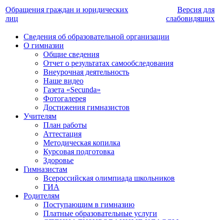
Обращения граждан и юридических
Версия для
лиц
слабовидящих
Сведения об образовательной организации
О гимназии
Общие сведения
Отчет о результатах самообследования
Внеурочная деятельность
Наше видео
Газета «Secunda»
Фотогалерея
Достижения гимназистов
Учителям
План работы
Аттестация
Методическая копилка
Курсовая подготовка
Здоровье
Гимназистам
Всероссийская олимпиада школьников
ГИА
Родителям
Поступающим в гимназию
Платные образовательные услуги