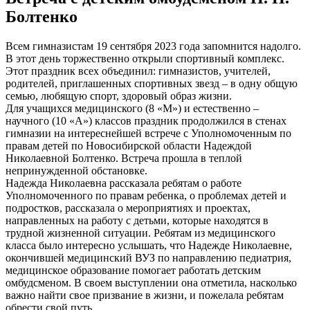
Болтенко
Всем гимназистам 19 сентября 2023 года запомнится надолго.
В этот день торжественно открыли спортивный комплекс.
Этот праздник всех объединил: гимназистов, учителей,
родителей, приглашенных спортивных звезд – в одну общую
семью, любящую спорт, здоровый образ жизни.
Для учащихся медицинского (8 «М») и естественно –
научного (10 «А») классов праздник продолжился в стенах
гимназии на интереснейшей встрече с Уполномоченным по
правам детей по Новосибирской области Надеждой
Николаевной Болтенко. Встреча прошла в теплой
непринужденной обстановке.
Надежда Николаевна рассказала ребятам о работе
Уполномоченного по правам ребенка, о проблемах детей и
подростков, рассказала о мероприятиях и проектах,
направленных на работу с детьми, которые находятся в
трудной жизненной ситуации. Ребятам из медицинского
класса было интересно услышать, что Надежде Николаевне,
окончившей медицинский ВУЗ по направлению педиатрия,
медицинское образование помогает работать детским
омбудсменом. В своем выступлении она отметила, насколько
важно найти свое призвание в жизни, и пожелала ребятам
обрести свой путь.