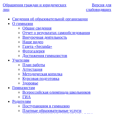
Обращения граждан и юридических
Версия для
лиц
слабовидящих
Сведения об образовательной организации
О гимназии
Общие сведения
Отчет о результатах самообследования
Внеурочная деятельность
Наше видео
Газета «Secunda»
Фотогалерея
Достижения гимназистов
Учителям
План работы
Аттестация
Методическая копилка
Курсовая подготовка
Здоровье
Гимназистам
Всероссийская олимпиада школьников
ГИА
Родителям
Поступающим в гимназию
Платные образовательные услуги