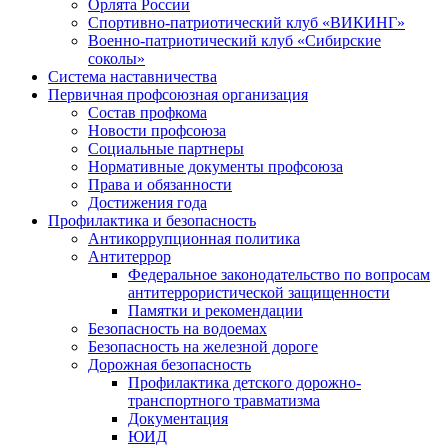
Орлята России
Спортивно-патриотический клуб «ВИКИНГ»
Военно-патриотический клуб «Сибирские
соколы»
Система наставничества
Первичная профсоюзная организация
Состав профкома
Новости профсоюза
Социальные партнеры
Нормативные документы профсоюза
Права и обязанности
Достижения года
Профилактика и безопасность
Антикоррупционная политика
Антитеррор
Федеральное законодательство по вопросам
антитеррористической защищенности
Памятки и рекомендации
Безопасность на водоемах
Безопасность на железной дороге
Дорожная безопасность
Профилактика детского дорожно-
транспортного травматизма
Документация
ЮИД