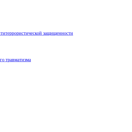
антитеррористической защищенности
го травматизма