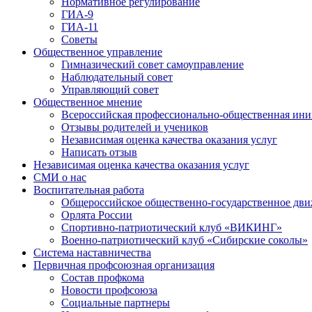
Нормативное регулирование
ГИА-9
ГИА-11
Советы
Общественное управление
Гимназический совет самоуправление
Наблюдательный совет
Управляющий совет
Общественное мнение
Всероссийская профессионально-общественная ини
Отзывы родителей и учеников
Независимая оценка качества оказания услуг
Написать отзыв
Независимая оценка качества оказания услуг
СМИ о нас
Воспитательная работа
Общероссийское общественно-государственное дви
Орлята России
Спортивно-патриотический клуб «ВИКИНГ»
Военно-патриотический клуб «Сибирские соколы»
Система наставничества
Первичная профсоюзная организация
Состав профкома
Новости профсоюза
Социальные партнеры